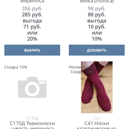
мериноса
вязка (полоса)
356
 руб.
98
 руб.
285
 руб.
88
 руб.
выгода
выгода
71 руб.
10 руб.
или
или
20%
10%
ВЫБРАТЬ
ДОБАВИТЬ
Скидка 10%
Рекомендуем
Скидка 10%
С170Д
С41
С170Д Термоноски
С41 Носки
шерсть мериноса
классические из